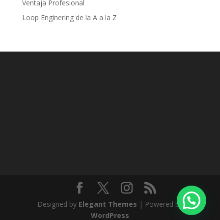
Ventaja Profesional
Loop Enginering de la A a la Z
Designed by
Elegant Themes
| Powered by
WordPress