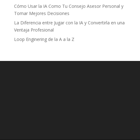
Cómo Usar la IA Como Tu Consejo Asesor Personal y
Tomar Mejores Decisiones
La Diferencia entre Jugar con la IA y Convertirla en una
Ventaja Profesional
Loop Enginering de la A a la Z