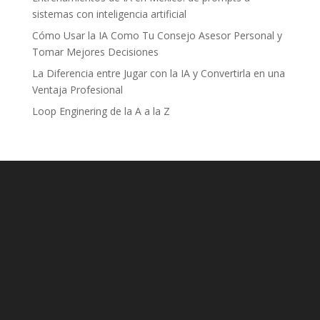
sistemas con inteligencia artificial
Cómo Usar la IA Como Tu Consejo Asesor Personal y
Tomar Mejores Decisiones
La Diferencia entre Jugar con la IA y Convertirla en una
Ventaja Profesional
Loop Enginering de la A a la Z