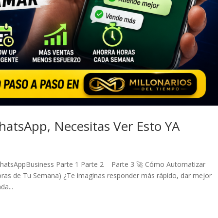
WhatsApp, Necesitas Ver Esto YA
n WhatsAppBusiness Parte 1 Parte 2 Parte 3 🚀 Cómo Automatizar
oras de Tu Semana) ¿Te imaginas responder más rápido, dar mejor
da...