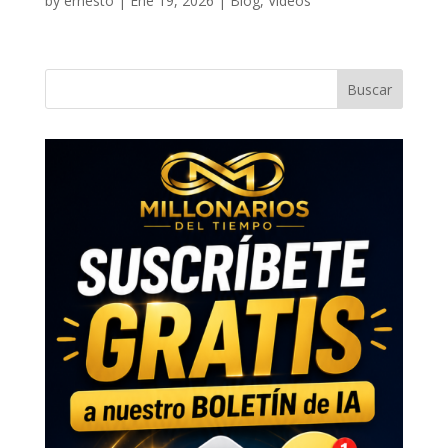
by
ernesto
|
Ene 19, 2026
|
Blog
,
Videos
Buscar