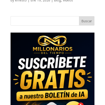
by
ernesto
|
Ene 19, 2026
|
Blog
,
Videos
Buscar