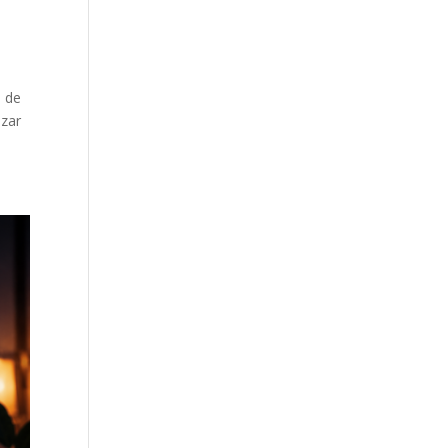
s de
izar