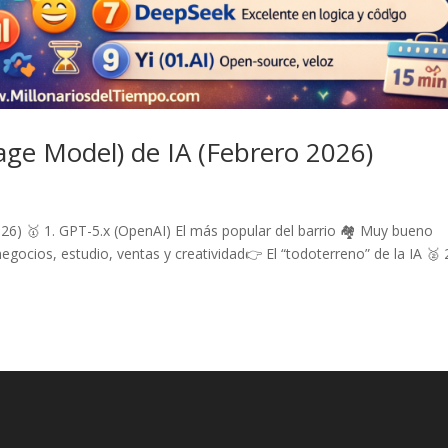
ge Model) de IA (Febrero 2026)
6) 🥇 1. GPT-5.x (OpenAI) El más popular del barrio 🏘️ Muy bueno
egocios, estudio, ventas y creatividad👉 El “todoterreno” de la IA 🥈 