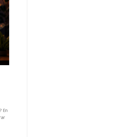
o? En
rar