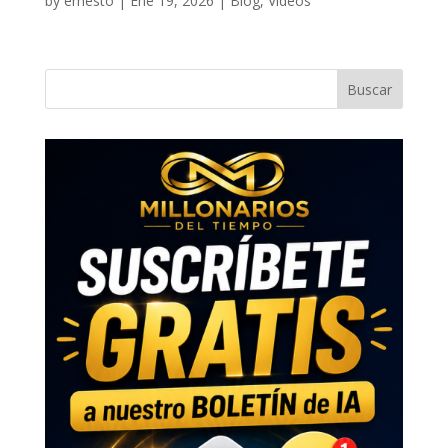
by
ernesto
|
Ene 19, 2026
|
Blog
,
Videos
Buscar