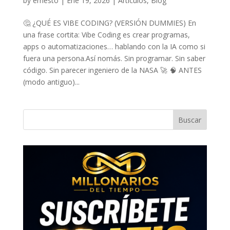
by
ernesto
|
Ene 19, 2026
|
Artículos
,
Blog
🤔 ¿QUÉ ES VIBE CODING? (VERSIÓN DUMMIES) En
una frase cortita: Vibe Coding es crear programas,
apps o automatizaciones… hablando con la IA como si
fuera una persona.Así nomás. Sin programar. Sin saber
código. Sin parecer ingeniero de la NASA 🚀 🧠 ANTES
(modo antiguo)...
Buscar