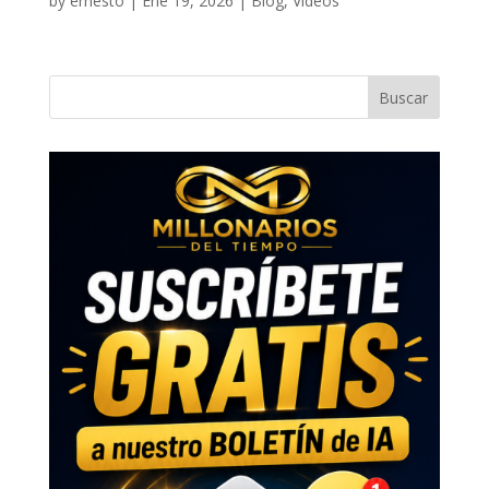
by
ernesto
|
Ene 19, 2026
|
Blog
,
Videos
Buscar