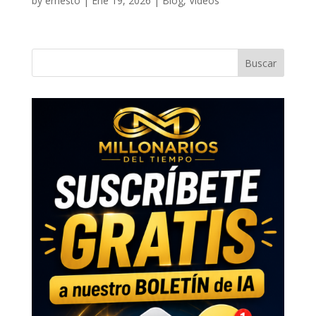
by
ernesto
|
Ene 19, 2026
|
Blog
,
Videos
Buscar