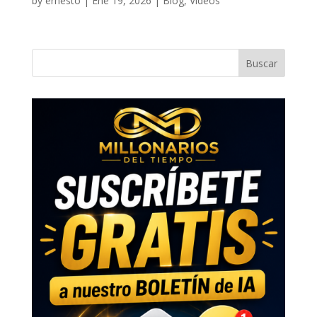
by
ernesto
|
Ene 19, 2026
|
Blog
,
Videos
Buscar