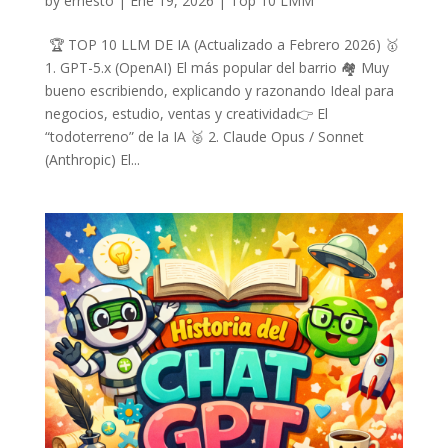
by
ernesto
|
Ene 19, 2026
|
Top 10 LMM
🏆 TOP 10 LLM DE IA (Actualizado a Febrero 2026) 🥇
1. GPT-5.x (OpenAI) El más popular del barrio 🏘️ Muy
bueno escribiendo, explicando y razonando Ideal para
negocios, estudio, ventas y creatividad👉 El
“todoterreno” de la IA 🥈 2. Claude Opus / Sonnet
(Anthropic) El...