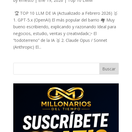
by
ernesto
|
Ene 19, 2026
|
Top 10 LMM
🏆 TOP 10 LLM DE IA (Actualizado a Febrero 2026) 🥇
1. GPT-5.x (OpenAI) El más popular del barrio 🏘️ Muy
bueno escribiendo, explicando y razonando Ideal para
negocios, estudio, ventas y creatividad👉 El
“todoterreno” de la IA 🥈 2. Claude Opus / Sonnet
(Anthropic) El...
Buscar