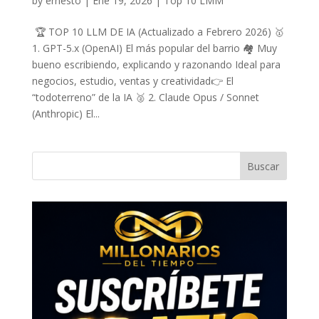
by
ernesto
|
Ene 19, 2026
|
Top 10 LMM
🏆 TOP 10 LLM DE IA (Actualizado a Febrero 2026) 🥇
1. GPT-5.x (OpenAI) El más popular del barrio 🏘️ Muy
bueno escribiendo, explicando y razonando Ideal para
negocios, estudio, ventas y creatividad👉 El
“todoterreno” de la IA 🥈 2. Claude Opus / Sonnet
(Anthropic) El...
Buscar