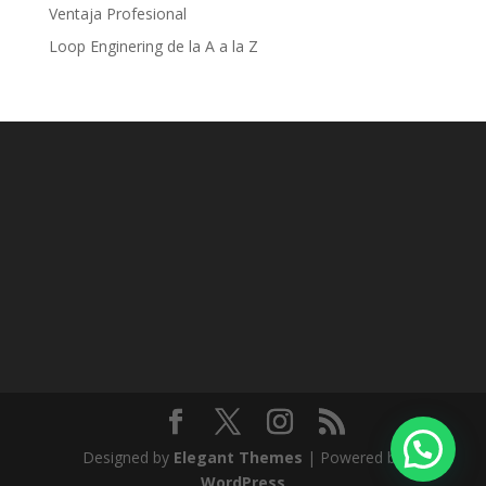
Ventaja Profesional
Loop Enginering de la A a la Z
Designed by
Elegant Themes
| Powered by
WordPress