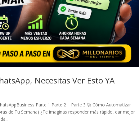
WhatsApp, Necesitas Ver Esto YA
n WhatsAppBusiness Parte 1 Parte 2 Parte 3 🚀 Cómo Automatizar
oras de Tu Semana) ¿Te imaginas responder más rápido, dar mejor
da...