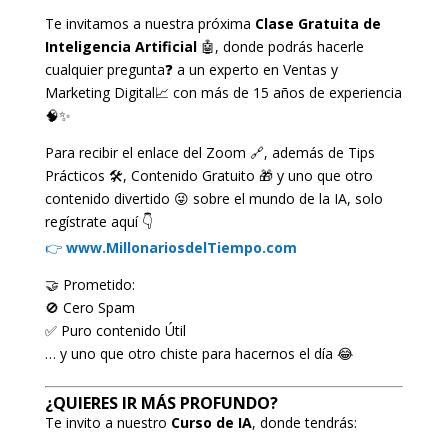
Te invitamos a nuestra próxima
Clase Gratuita de
Inteligencia Artificial
🤖, donde podrás hacerle
cualquier pregunta❓ a un experto en Ventas y
Marketing Digital📈 con más de 15 años de experiencia
🧠✨
Para recibir el enlace del Zoom 🔗, además de Tips
Prácticos 🛠️, Contenido Gratuito 🎁 y uno que otro
contenido divertido 😜 sobre el mundo de la IA, solo
regístrate aquí 👇
👉
www.MillonariosdelTiempo.com
🤝 Prometido:
🚫 Cero Spam
✅ Puro contenido Útil
… y uno que otro chiste para hacernos el día 😂
¿QUIERES IR MÁS PROFUNDO?
Te invito a nuestro
Curso de IA
, donde tendrás: