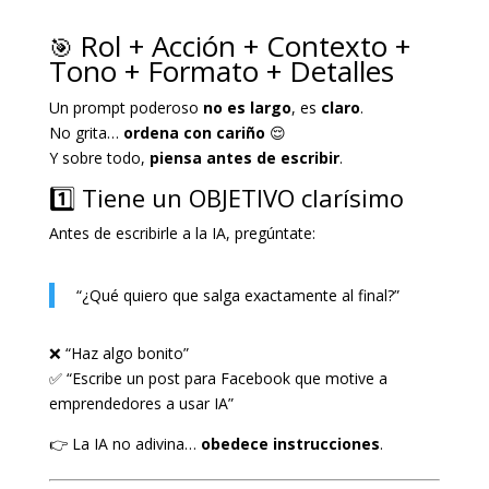
Rol + Acción + Contexto +
🎯
Tono + Formato + Detalles
Un prompt poderoso
no es largo
, es
claro
.
No grita…
ordena con cariño
😌
Y sobre todo,
piensa antes de escribir
.
1️⃣ Tiene un OBJETIVO clarísimo
Antes de escribirle a la IA, pregúntate:
“¿Qué quiero que salga exactamente al final?”
❌ “Haz algo bonito”
✅ “Escribe un post para Facebook que motive a
emprendedores a usar IA”
👉 La IA no adivina…
obedece instrucciones
.