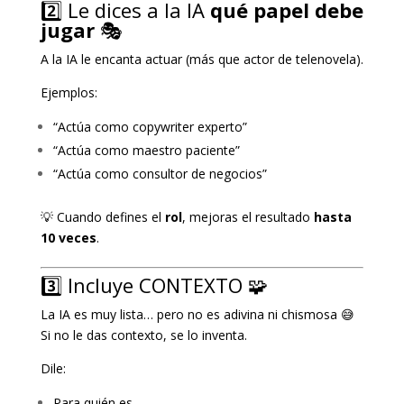
2️⃣ Le dices a la IA
qué papel debe
jugar
🎭
A la IA le encanta actuar (más que actor de telenovela).
Ejemplos:
“Actúa como copywriter experto”
“Actúa como maestro paciente”
“Actúa como consultor de negocios”
💡 Cuando defines el
rol
, mejoras el resultado
hasta
10 veces
.
3️⃣ Incluye CONTEXTO 🧩
La IA es muy lista… pero no es adivina ni chismosa 😅
Si no le das contexto, se lo inventa.
Dile:
Para quién es