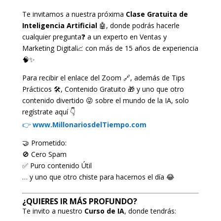
Te invitamos a nuestra próxima
Clase Gratuita de
Inteligencia Artificial
🤖, donde podrás hacerle
cualquier pregunta❓ a un experto en Ventas y
Marketing Digital📈 con más de 15 años de experiencia
🧠✨
Para recibir el enlace del Zoom 🔗, además de Tips
Prácticos 🛠️, Contenido Gratuito 🎁 y uno que otro
contenido divertido 😜 sobre el mundo de la IA, solo
regístrate aquí 👇
👉
www.MillonariosdelTiempo.com
🤝 Prometido:
🚫 Cero Spam
✅ Puro contenido Útil
… y uno que otro chiste para hacernos el día 😂
¿QUIERES IR MÁS PROFUNDO?
Te invito a nuestro
Curso de IA
, donde tendrás: