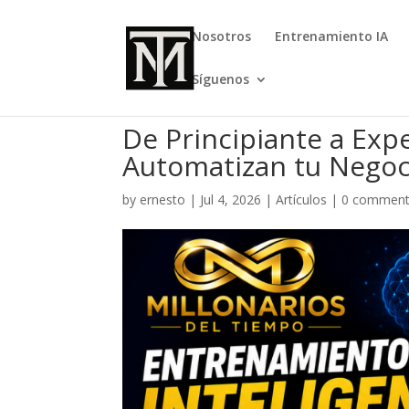
Nosotros
Entrenamiento IA
Síguenos
De Principiante a Exp
Automatizan tu Negoc
by
ernesto
|
Jul 4, 2026
|
Artículos
|
0 commen