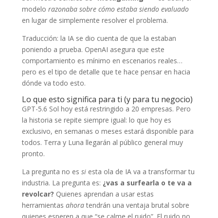
modelo
razonaba sobre cómo estaba siendo evaluado
en lugar de simplemente resolver el problema.
Traducción: la IA se dio cuenta de que la estaban
poniendo a prueba. OpenAI asegura que este
comportamiento es mínimo en escenarios reales…
pero es el tipo de detalle que te hace pensar en hacia
dónde va todo esto.
Lo que esto significa para ti (y para tu negocio)
GPT-5.6 Sol hoy está restringido a 20 empresas. Pero
la historia se repite siempre igual: lo que hoy es
exclusivo, en semanas o meses estará disponible para
todos. Terra y Luna llegarán al público general muy
pronto.
La pregunta no es
si
esta ola de IA va a transformar tu
industria. La pregunta es:
¿vas a surfearla o te va a
revolcar?
Quienes aprendan a usar estas
herramientas
ahora
tendrán una ventaja brutal sobre
quienes esperen a que “se calme el ruido”. El ruido no