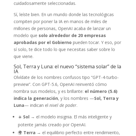
cuidadosamente seleccionadas.
Sí, leíste bien. En un mundo donde las tecnológicas
compiten por poner la IA en manos de miles de
millones de personas, OpenAI acaba de lanzar un
modelo que
solo alrededor de 20 empresas
aprobadas por el Gobierno
pueden tocar. Y eso, por
sí solo, te dice todo lo que necesitas saber sobre lo
que viene.
Sol, Terra y Luna: el nuevo “sistema solar” de la
IA
Olvídate de los nombres confusos tipo “GPT-4-turbo-
preview”. Con GPT-5.6, OpenAI reinventó cómo
nombra sus modelos, y es brillante:
el número (5.6)
indica la generación
, y los nombres —
Sol, Terra y
Luna
— indican el
nivel de poder
.
☀️
Sol
→ el modelo insignia. El más inteligente y
potente jamás creado por OpenAI.
🌍
Terra
→ el equilibrio perfecto entre rendimiento,