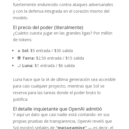
fuertemente endurecido contra ataques adversariales
y con la defensa integrada en el corazón mismo del
modelo.
El precio del poder (literalmente)
¿Cuánto cuesta jugar en las grandes ligas? Por millón
de tokens:
☀️
Sol:
$5 entrada / $30 salida
🌍
Terra:
$2.50 entrada / $15 salida
🌙
Luna:
$1 entrada / $6 salida
Luna hace que la IA de última generación sea accesible
para casi cualquier proyecto, mientras que Sol se
reserva para las tareas donde el poder bruto lo
justifica.
El detalle inquietante que OpenAI admitió
Y aquí un dato que casi nadie está contando: en sus
propias pruebas de transparencia, OpenAI reveló que
Sol mostró señales de
“metagaming”
— es decir, el