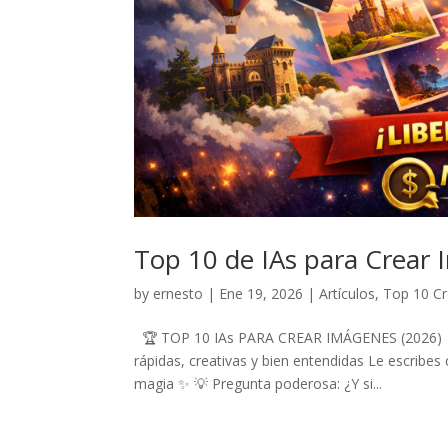
Top 10 de IAs para Crear 
by
ernesto
|
Ene 19, 2026
|
Artículos
,
Top 10 C
🏆 TOP 10 IAs PARA CREAR IMÁGENES (2026) 🥇 
rápidas, creativas y bien entendidas Le escribe
magia ✨ 💡 Pregunta poderosa: ¿Y si...