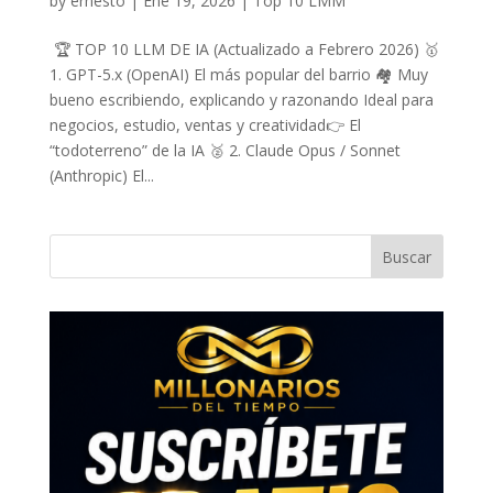
by
ernesto
|
Ene 19, 2026
|
Top 10 LMM
🏆 TOP 10 LLM DE IA (Actualizado a Febrero 2026) 🥇
1. GPT-5.x (OpenAI) El más popular del barrio 🏘️ Muy
bueno escribiendo, explicando y razonando Ideal para
negocios, estudio, ventas y creatividad👉 El
“todoterreno” de la IA 🥈 2. Claude Opus / Sonnet
(Anthropic) El...
Buscar