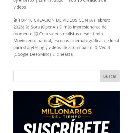
by
ernesto
|
Ene 19, 2026
|
Top 10 Creacion de
Videos
🎬 TOP 10 CREACIÓN DE VIDEOS CON IA (Febrero
2026) 🥇 Sora (OpenAI) El más impresionante del
momento 🤯 Crea videos realistas desde texto
Movimiento natural, escenas cinematográficas👉 Ideal
para storytelling y videos de alto impacto 🥈 Veo 3
(Google DeepMind) El cineasta...
Buscar