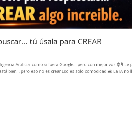
 buscar… tú úsala para CREAR
igencia Artificial como si fuera Google… pero con mejor voz 🤖🎙️ Le 
está bien… pero eso no es crear.Eso es solo comodidad 🛋️ La IA no l