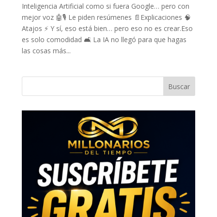
Inteligencia Artificial como si fuera Google… pero con
mejor voz 🤖🎙️ Le piden resúmenes 📄Explicaciones 🧠
Atajos ⚡ Y sí, eso está bien… pero eso no es crear.Eso
es solo comodidad 🛋️ La IA no llegó para que hagas
las cosas más...
Buscar