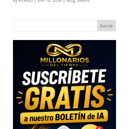
by
ernesto
|
Ene 19, 2026
|
Blog
,
Videos
Buscar