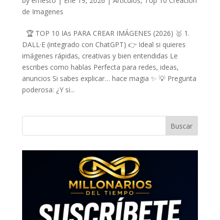
by
ernesto
|
Ene 19, 2026
|
Artículos
,
Top 10 Creación
de Imagenes
🏆 TOP 10 IAs PARA CREAR IMÁGENES (2026) 🥇 1.
DALL·E (integrado con ChatGPT) 👉 Ideal si quieres
imágenes rápidas, creativas y bien entendidas Le
escribes como hablas Perfecta para redes, ideas,
anuncios Si sabes explicar… hace magia ✨ 💡 Pregunta
poderosa: ¿Y si...
Buscar