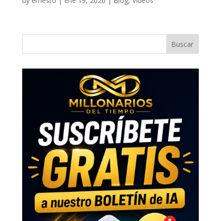
by
ernesto
|
Ene 19, 2026
|
Blog
,
Videos
Buscar