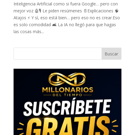
Inteligencia Artificial como si fuera Google… pero con
mejor voz 🤖🎙️ Le piden resúmenes 📄Explicaciones 🧠
Atajos ⚡ Y sí, eso está bien… pero eso no es crear.Eso
es solo comodidad 🛋️ La IA no llegó para que hagas
las cosas más...
Buscar