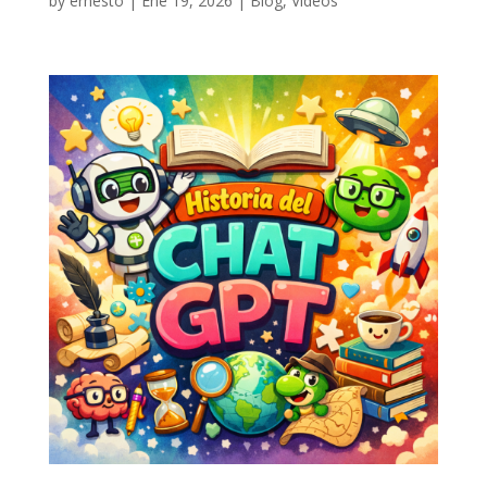
by
ernesto
|
Ene 19, 2026
|
Blog
,
Videos