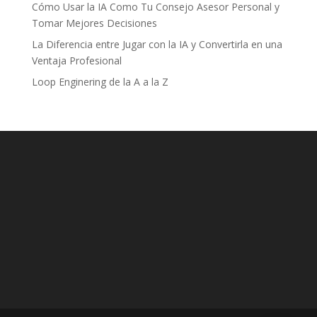
Cómo Usar la IA Como Tu Consejo Asesor Personal y
Tomar Mejores Decisiones
La Diferencia entre Jugar con la IA y Convertirla en una
Ventaja Profesional
Loop Enginering de la A a la Z