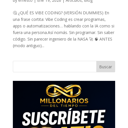
by
ernesto
|
Ene 19, 2026
|
Artículos
,
Blog
🤔 ¿QUÉ ES VIBE CODING? (VERSIÓN DUMMIES) En
una frase cortita: Vibe Coding es crear programas,
apps o automatizaciones… hablando con la IA como si
fuera una persona.Así nomás. Sin programar. Sin saber
código. Sin parecer ingeniero de la NASA 🚀 🧠 ANTES
(modo antiguo)...
Buscar