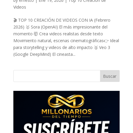
by
ernesto
|
Ene 19, 2026
|
Top 10 Creacion de
Videos
🎬 TOP 10 CREACIÓN DE VIDEOS CON IA (Febrero
2026) 🥇 Sora (OpenAI) El más impresionante del
momento 🤯 Crea videos realistas desde texto
Movimiento natural, escenas cinematográficas👉 Ideal
para storytelling y videos de alto impacto 🥈 Veo 3
(Google DeepMind) El cineasta...
Buscar