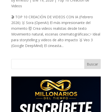
by
ernesto
|
Ene 19, 2026
|
Top 10 Creacion de
Videos
🎬 TOP 10 CREACIÓN DE VIDEOS CON IA (Febrero
2026) 🥇 Sora (OpenAI) El más impresionante del
momento 🤯 Crea videos realistas desde texto
Movimiento natural, escenas cinematográficas👉 Ideal
para storytelling y videos de alto impacto 🥈 Veo 3
(Google DeepMind) El cineasta...
Buscar