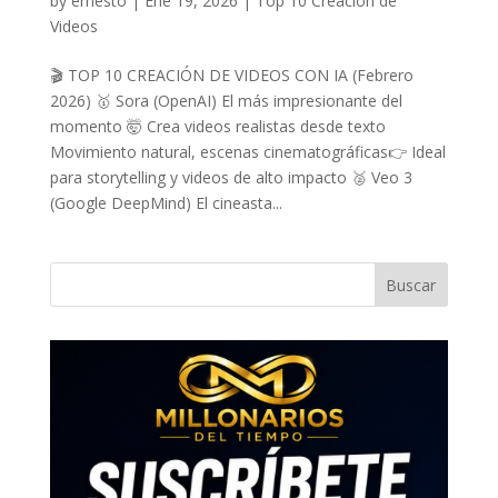
by
ernesto
|
Ene 19, 2026
|
Top 10 Creacion de
Videos
🎬 TOP 10 CREACIÓN DE VIDEOS CON IA (Febrero
2026) 🥇 Sora (OpenAI) El más impresionante del
momento 🤯 Crea videos realistas desde texto
Movimiento natural, escenas cinematográficas👉 Ideal
para storytelling y videos de alto impacto 🥈 Veo 3
(Google DeepMind) El cineasta...
Buscar