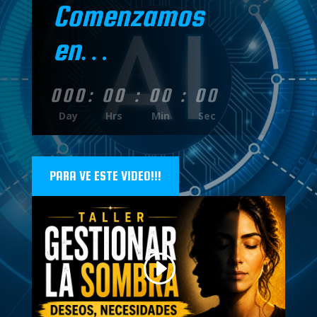
Comenzamos
en…
000
:
00
:
00
:
00
Day
Hrs
Min
Sec
PARA VE ESTE VIDEO!!!