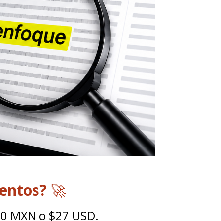
ientos?
🚀
500 MXN o $27 USD.